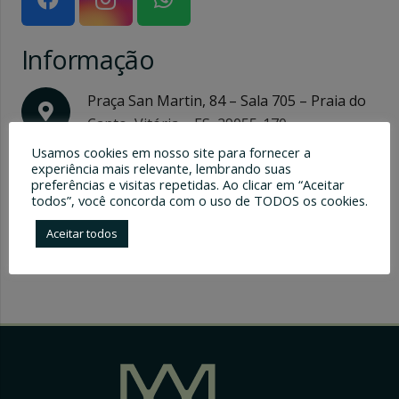
Informação
Praça San Martin, 84 – Sala 705 – Praia do
Canto, Vitória – ES, 29055-170
Usamos cookies em nosso site para fornecer a
Prefere contato telefônico direto?
experiência mais relevante, lembrando suas
preferências e visitas repetidas. Ao clicar em “Aceitar
Ligue agora para:
todos”, você concorda com o uso de TODOS os cookies.
Aceitar todos
+55 27 99654 – 8891